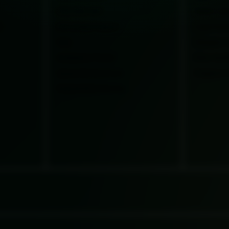
Live Chat 24/7
Daftar Ak
k
WhatsApp Support
Lupa Pass
FAQ
Riwayat T
Kebijakan Privasi
Fitur Verif
Syarat & Ketentuan
Program V
Responsible Gaming