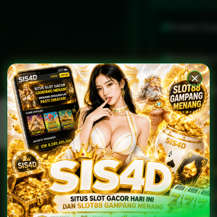
Penilaian Pen
Minimal Depos
Layanan Supp
+4 lebih
Platform
banyak
CASHBACK 