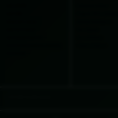
SLOT GACOR
Turnamen & Event
SLOT 5000
Program VIP & Cashbac
SITUS SLOT GACOR
Metode Pembayaran
LINK SLOT GACOR
Fitur Deposit
SLOT GACOR HARI INI
Fitur Withdraw
SLOT GACOR GAMPANG MENANG
Program Referral
SLOTGACOR
© 2026 SIS4D. All rights reserved.