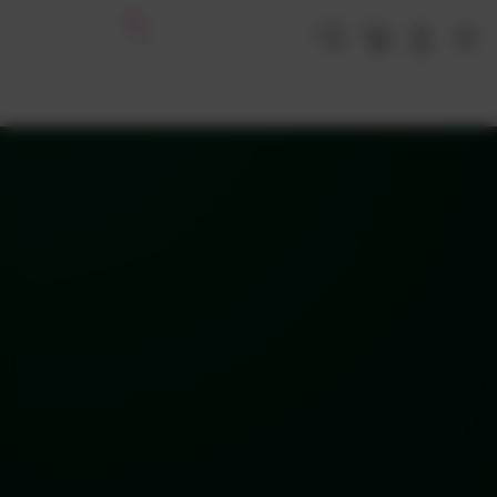
Skip
to
Cari
Troli
Login
Navigation
content