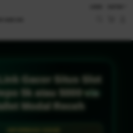
LOGIN
DAFTAR
Cari
Troli
Login/Sign-Up
R HARI INI
Cari
Link Gacor Situs Slot
epo 5k atau 5000 via
llet Modal Receh
INFORMASI SIS4D