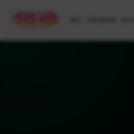
Skip
to
content
SLOT
SLOT GACOR
SLOT 