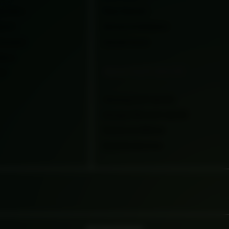
un Baru
Fitur Pemula
word
Aturan & Kebijakan
ransaksi
Kontak Resmi
ikasi
About SLOT GACOR
IP
Tentang SLOT GACOR
Kenapa Pilih SLOT GACOR
Partner & Affiliate
Brand & Identitas